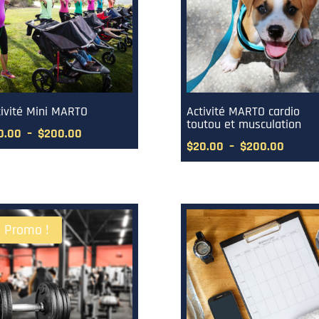
tivité Mini MARTO
Activité MARTO cardio
toutou et musculation
Plage
0.00
–
$
200.00
Plage
$
20.00
–
$
200.00
de
de
prix :
prix :
$20.00
$20.0
à
à
$200.00
Promo !
$200.