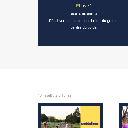
Phase 1
PERTE DE POIDS
Réactiver son corps pour brûler du gras et
perdre du poids.
Trié
10 résultats affichés
du
plus
récent
au
plus