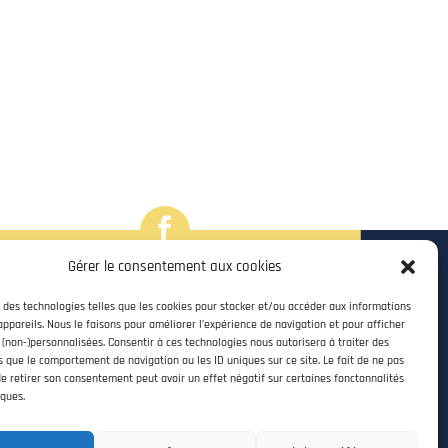

Gérer le consentement aux cookies
SUIVEZ-NOUS
NOTRE PAGE FACEBOOK
s des technologies telles que les cookies pour stocker et/ou accéder aux informations
appareils. Nous le faisons pour améliorer l’expérience de navigation et pour afficher
 (non-)personnalisées. Consentir à ces technologies nous autorisera à traiter des
s que le comportement de navigation ou les ID uniques sur ce site. Le fait de ne pas
de retirer son consentement peut avoir un effet négatif sur certaines fonctonnalités
iques.
ÉCHANGE