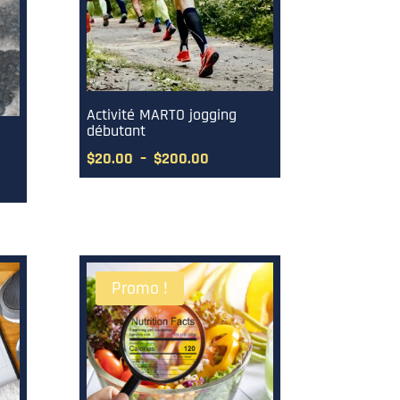
Activité MARTO jogging
débutant
Plage
$
20.00
–
$
200.00
de
prix :
$20.00
à
0
$200.00
Promo !
00