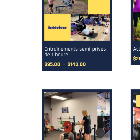
ancien
Entraînements semi-privés
Ac
de 1 heure
$
2
Plage
$
95.00
–
$
140.00
de
prix :
$95.00
à
$140.00