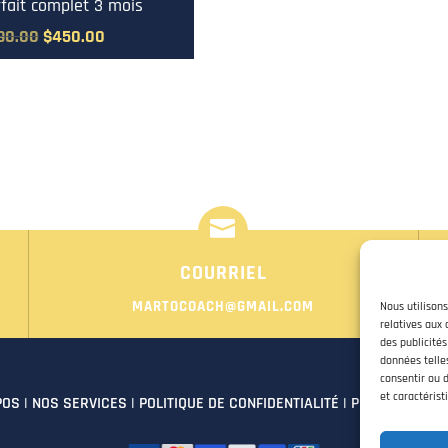
rfait complet 3 mois
Le
Le
90.00
$
450.00
prix
prix
initial
actuel
était :
est :
$990.00.
$450.00.

COURRIEL
MARTOCOACH@GMAIL.COM
Nous utilison
relatives aux 
des publicités
données telle
consentir ou 
et caractérist
POS
|
NOS SERVICES
|
POLITIQUE DE CONFIDENTIALITÉ
|
POLITIQUE D'