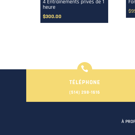
4 Entraînements privés de 1
Fo
heure
$
9
$
300.00

TÉLÉPHONE
(514) 298-1616
À PRO