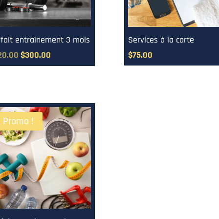
rfait entraînement 3 mois
Services à la carte
Le
Le
20.00
$
300.00
$
75.00
prix
prix
initial
actuel
était :
est :
$720.00.
$300.00.
Promo !