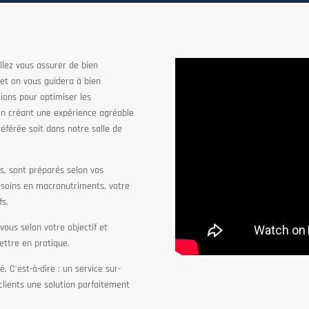
llez vous assurer de bien
et on vous guidera à bien
tions pour optimiser les
en créant une expérience agréable
éférée soit dans notre salle de
s, sont préparés selon vos
besoins en macronutriments, votre
fs.
us selon votre objectif et
ettre en pratique.
 C’est-à-dire ; un service sur-
clients une solution parfaitement