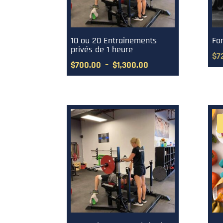
10 ou 20 Entraînements
Fo
privés de 1 heure
$
7
Plage
$
700.00
–
$
1,300.00
de
prix :
$700.00
à
$1,300.00